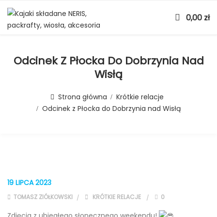
0,00
zł
Odcinek Z Płocka Do Dobrzynia Nad
Wisłą
Strona główna
Krótkie relacje
Odcinek z Płocka do Dobrzynia nad Wisłą
19 LIPCA 2023
TOMASZ ZIÓŁKOWSKI
KRÓTKIE RELACJE
0
Zdjęcia z ubiegłego słonecznego weekendu!