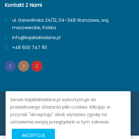
Kontakt Z Nami
ul. Garwolinska 24/12, 04–348 Warszawa, woj.
mazowieckie, Polska
info@kajakiskladane.pl
+48 600 747 161
Serwis kajakiskladane.pl wykorzystuje do
Prime Trade Poland. © 2026. Wszelkie prawa zastrzeżone.
prawidłowego działania pliki cookies. Klikając w
przycisk "akceptuję" obok wyrażasz zgodę na
Na tej stronie wykorzystujemy ciasteczka.
Dowiedz się
ustawienia swojej przeglądarki w tym zakresie.
więcej.
AKCEPTUJĘ