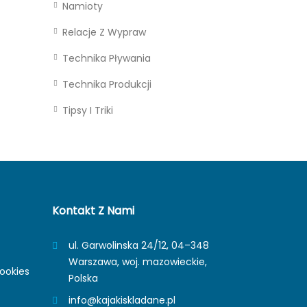
Namioty
Relacje Z Wypraw
Technika Pływania
Technika Produkcji
Tipsy I Triki
Kontakt Z Nami
ul. Garwolinska 24/12, 04–348
Warszawa, woj. mazowieckie,
ookies
Polska
info@kajakiskladane.pl