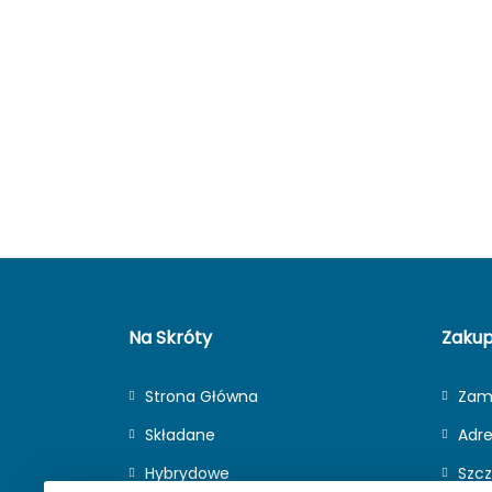
Na Skróty
Zaku
Strona Główna
Zam
Składane
Adr
Hybrydowe
Szcz