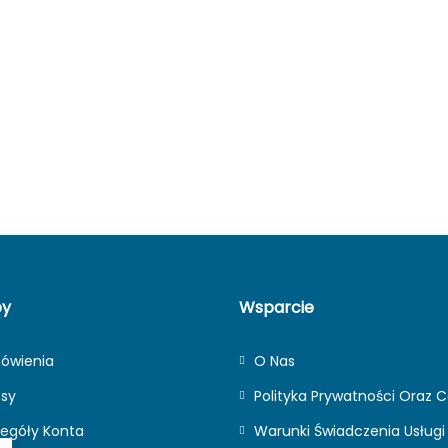
py
Wsparcie
ówienia
O Nas
esy
Polityka Prywatności Oraz C
egóły Konta
Warunki Świadczenia Usługi