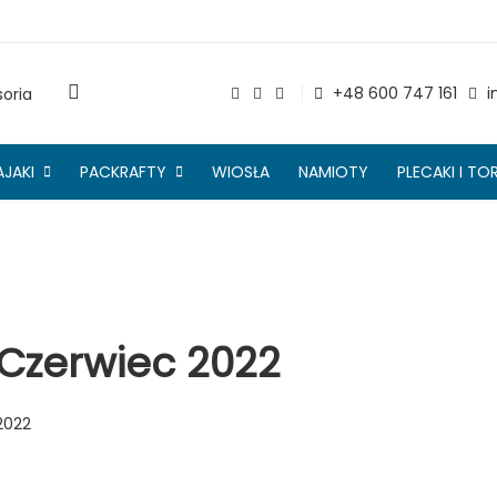
+48 600 747 161
i
AJAKI
PACKRAFTY
WIOSŁA
NAMIOTY
PLECAKI I TO
Czerwiec 2022
2022