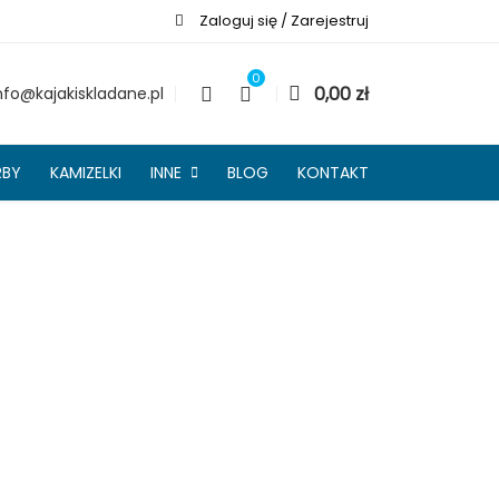
Zaloguj się / Zarejestruj
0
0,00
zł
nfo@kajakiskladane.pl
RBY
KAMIZELKI
INNE
BLOG
KONTAKT