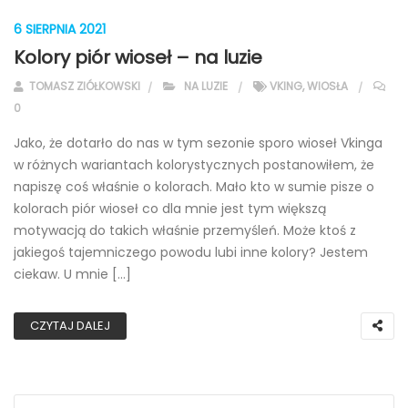
6 SIERPNIA 2021
Kolory piór wioseł – na luzie
TOMASZ ZIÓŁKOWSKI
NA LUZIE
VKING
,
WIOSŁA
0
Jako, że dotarło do nas w tym sezonie sporo wioseł Vkinga
w różnych wariantach kolorystycznych postanowiłem, że
napiszę coś właśnie o kolorach. Mało kto w sumie pisze o
kolorach piór wioseł co dla mnie jest tym większą
motywacją do takich właśnie przemyśleń. Może ktoś z
jakiegoś tajemniczego powodu lubi inne kolory? Jestem
ciekaw. U mnie […]
CZYTAJ DALEJ
Search for: