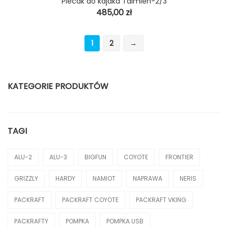
Plecak do kajaka Taimien-2/3
485,00
zł
1
2
→
KATEGORIE PRODUKTÓW
Akcesoria
TAGI
Kajaki
Kajaki Hybrydowe
ALU-2
ALU-3
BIGFUN
COYOTE
FRONTIER
Kajaki Składane Szkieletowe
GRIZZLY
HARDY
NAMIOT
NAPRAWA
NERIS
Powłoki
PACKRAFT
PACKRAFT COYOTE
PACKRAFT VKING
Kamizelki Asekuracyjne
PACKRAFTY
POMPKA
POMPKA USB