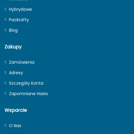
Zestawy Żaglowe
Hybrydowe
Packrafty
Blog
Zakupy
Zamówienia
Adresy
Szczegóły Konta
Zapomniane Hasło
Wsparcie
O Nas