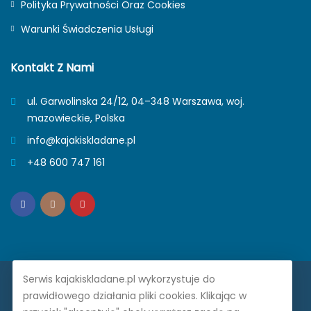
Polityka Prywatności Oraz Cookies
Warunki Świadczenia Usługi
Kontakt Z Nami
ul. Garwolinska 24/12, 04–348 Warszawa, woj.
mazowieckie, Polska
info@kajakiskladane.pl
+48 600 747 161
Serwis kajakiskladane.pl wykorzystuje do
Prime Trade Poland. © 2026. Wszelkie prawa zastrzeżone.
prawidłowego działania pliki cookies. Klikając w