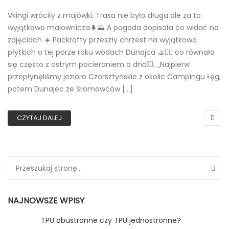
Vkingi wróciły z majówki. Trasa nie była długa ale za to
wyjątkowo malownicza🌲⛰️ A pogoda dopisała co widać na
zdjęciach ☀️ Packrafty przeszły chrzest na wyjątkowo
płytkich o tej porze roku wodach Dunajca 🚣🚣‍♂️ co równało
się często z ostrym pocieraniem o dno💥. „Najpierw
przepłynęliśmy jezioro Czorsztyńskie z okolic Campingu Łęg,
potem Dunajec ze Sromowców […]
CZYTAJ DALEJ
Search for:
NAJNOWSZE WPISY
TPU obustronne czy TPU jednostronne?