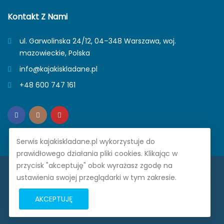
Kontakt Z Nami
ul. Garwolinska 24/12, 04–348 Warszawa, woj.
mazowieckie, Polska
info@kajakiskladane.pl
+48 600 747 161
Serwis kajakiskladane.pl wykorzystuje do
prawidłowego działania pliki cookies. Klikając w
przycisk "akceptuję" obok wyrażasz zgodę na
Prime Trade Poland. © 2026. Wszelkie prawa zastrzeżone.
ustawienia swojej przeglądarki w tym zakresie.
Na tej stronie wykorzystujemy ciasteczka.
Dowiedz się
AKCEPTUJĘ
więcej.