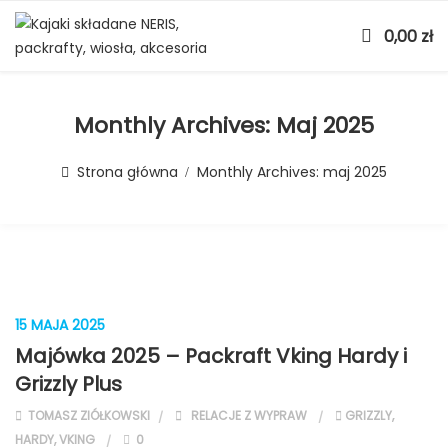
0,00
zł
Monthly Archives:
Maj 2025
Strona główna
Monthly Archives:
maj 2025
15 MAJA 2025
Majówka 2025 – Packraft Vking Hardy i
Grizzly Plus
TOMASZ ZIÓŁKOWSKI
RELACJE Z WYPRAW
GRIZZLY
,
HARDY
,
VKING
0