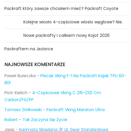
Packraft który zawsze chciałem mieć? Packraft Coyote
Kolejne wiosło 4-częściowe wiosło węglowe? Nie.
Nowe packrafty i całkiem nowy Kojot 2026
Packraftem na Jeziorce
NAJNOWSZE KOMENTARZE
Paweł Bułeczka
-
Plecak Vking F-1 Na Packraft Kajak TPU 60-
80l
Piotr Kielich
-
4-Częściowe Vking C 215-230 Cm
Carbon/FG/PP
Tomasz Ziółkowski
-
Packraft Vking Maraton Ultra
Robert
-
Tak Zaczyna Się Życie
Jaga
-
Karimata Składana 3F UL Gear Standardowa