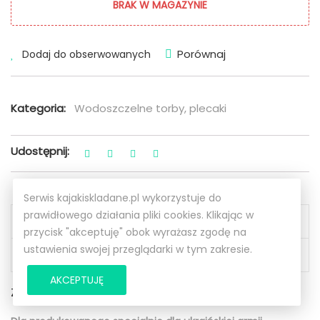
BRAK W MAGAZYNIE
Porównaj
Dodaj do obserwowanych
Kategoria:
Wodoszczelne torby, plecaki
Udostępnij:
Serwis kajakiskladane.pl wykorzystuje do
prawidłowego działania pliki cookies. Klikając w
Opis
przycisk "akceptuję" obok wyrażasz zgodę na
ustawienia swojej przeglądarki w tym zakresie.
Specyfikacja
AKCEPTUJĘ
Zasobnik 5l do plecaka Neris PVC