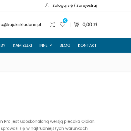
Zaloguj się / Zarejestruj
0
0,00
zł
fo@kajakiskladane.pl
RBY
KAMIZELKI
INNE
BLOG
KONTAKT
 Pro jest udoskonaloną wersją plecaka Qidian.
 sprawdzi się w najtrudniejszych warunkach