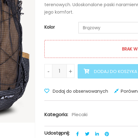
terenowych. Udoskonalone paski naramienne 
jego komfort.
Kolor
Brązowy
BRAK W
ilość Plecak QiDian Pro 56l
-
+
DODAJ DO KOSZYKA
Porówn
Dodaj do obserwowanych
Kategoria:
Plecaki
Udostępnij: