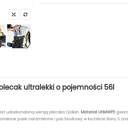
 plecak ultralekki o pojemności 56l
est udoskonaloną wersją plecaka Qidian.
Materiał UHMWPE
gwaran
nalone paski naramienne i pas biodrowy w kształcie litery S zna