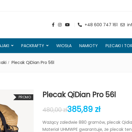
+48 600 747 161
in
AJAKI
PACKRAFTY
WIOSŁA
NAMIOTY
PLECAKI I TO
caki
Plecak QiDian Pro 56l
Plecak QiDian Pro 56l
PROMO
385,89
zł
480,00
zł
Ważący zaledwie 880 gramów, plecak Qidian
Materiał UHMWPE gwarantuje, że plecak ten