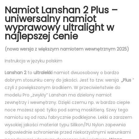
Namiot Lanshan 2 Plus –
uniwersalny namiot
wyprawowy
ultralight w
najlepszej cenie
(nowa wersja z większym namiotem wewnętrznym 2025)
Instrukcja w języku polskim
Lanshan 2
to
ultralekki
namiot dwuosobowy o bardzo
dobrym stosunku ceny do jakości. Jest to tzw. wersja
„Plus
”
czyli z powiększonym środkiem. W przeciwieństwie do
modelu Pro „zwykły” Lanshan ma dzielony namiot
zewnętrzy i wewnętrzny. Dzięki czemu np. w bardzo ciepłe
noce możesz spać tylko pod samą moskitierą. Szwy tego
namiotu są od razu fabrycznie podklejone. Lekki a zarazem
wysokiej jakości materiał typu Silikon/PU Nylon zapewnia
odpowiednie schronienie przed niekorzystnymi warunkami