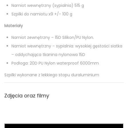
Namiot wewnętrzny (sypialnia) 515 g
Szpilki do namiotu x9 +/- 100 g
Materiały
Namiot zewnętrzny – 15D Silikon/PU Nylon.
Namiot wewnętrzny – sypialnia: wysokiej gęstości siatka
– oddychająca tkanina nylonowa 15D
Podłoga: 20D PU Nylon waterproof 6000mm​
Szpilki wykonane z lekkiego stopu duraluminium
Zdjęcia oraz filmy