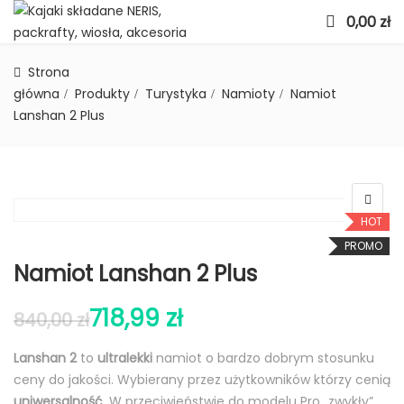
0,00
zł
Strona
główna
Produkty
Turystyka
Namioty
Namiot
Lanshan 2 Plus
HOT
PROMO
Namiot Lanshan 2 Plus
718,99
zł
840,00
zł
Lanshan 2
to
ultralekki
namiot o bardzo dobrym stosunku
ceny do jakości. Wybierany przez użytkowników którzy cenią
uniwersalność
. W przeciwieństwie do modelu Pro „zwykły”