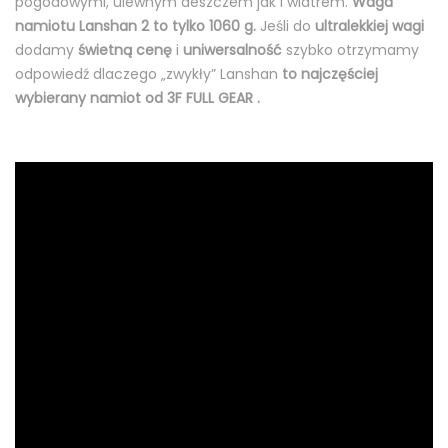
pogodowymi, ulewnym deszczem jak i wiatrem.
Waga
namiotu Lanshan 2 to tylko 1060 g.
Jeśli do
ultralekkiej wagi
dodamy
świetną cenę
i
uniwersalność
szybko otrzymamy
odpowiedź dlaczego „zwykły” Lanshan
to najczęściej
wybierany namiot od 3F FULL GEAR .