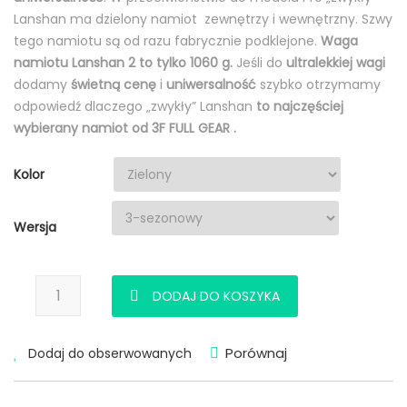
Lanshan ma dzielony namiot zewnętrzy i wewnętrzny. Szwy
tego namiotu są od razu fabrycznie podklejone.
Waga
namiotu Lanshan 2 to tylko 1060 g.
Jeśli do
ultralekkiej wagi
dodamy
świetną cenę
i
uniwersalność
szybko otrzymamy
odpowiedź dlaczego „zwykły” Lanshan
to najczęściej
wybierany namiot od 3F FULL GEAR .
Kolor
Wersja
ilość Namiot Lanshan 2 Plus
DODAJ DO KOSZYKA
Porównaj
Dodaj do obserwowanych