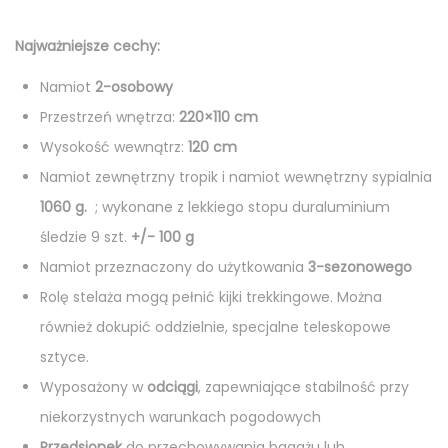
Najważniejsze cechy:
Namiot
2-osobowy
Przestrzeń wnętrza:
220×110 cm
Wysokość wewnątrz:
120 cm
Namiot zewnętrzny tropik i namiot wewnętrzny sypialnia
1060 g.
; wykonane z lekkiego stopu duraluminium
śledzie 9 szt.
+/- 100 g
Namiot przeznaczony do użytkowania
3-sezonowego
Rolę stelaża mogą pełnić kijki trekkingowe. Można
również dokupić oddzielnie, specjalne teleskopowe
sztyce.
Wyposażony w
odciągi
, zapewniające stabilność przy
niekorzystnych warunkach pogodowych
Przedsionek
do przechowywania bagażu lub