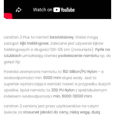
Lanshan 2 Plus to namiot
bezstelażowy.
Stelaż mogą
zastąpić
kijki trekkingowe.
Zalecane jest używanie kijków
trekkingowych o długości 120-125 cm (rozsunięte).
Pętle na
czubkach
umożliwiają również
podwieszenie namiotu
np. do
gałęzi itp.
Powłoka zewnętrzna namiotu to
15D
Silikon/PU Nylon
– o
wodoodporności min.
5000 mm
słupa wody. Jest to
zupełnie wystarczająca wartość nawet w przypadku dużych
opadów. Spód namiotu to
20D PU Nylon
z spektakularnym
indeksem wodoodporności
min. 6000-13000 mm
​.
Lanshan 2 ceniony jest przez użytkowników na całym
świecie za
stosunek jakości do ceny,
niską wagę, dużą