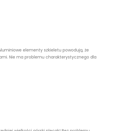
Aluminiowe elementy szkieletu powodują, że
 falami. Nie ma problemu charakterystycznego dla
edniej wielkości górski plecak! Bez problemu