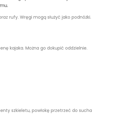
omu.
oraz rufy. Wręgi mogą służyć jako podnóżki.
cenę kajaka. Można go dokupić oddzielnie.
nty szkieletu, powłokę przetrzeć do sucha