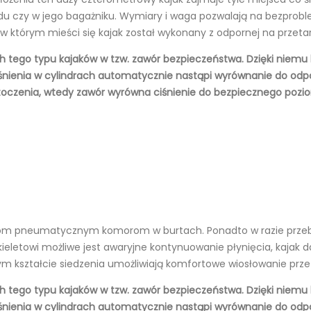
du czy w jego bagażniku. Wymiary i waga pozwalają na bezprob
którym mieści się kajak został wykonany z odpornej na przetar
ych tego typu kajaków w tzw. zawór bezpieczeństwa. Dzięki niem
śnienia w cylindrach automatycznie nastąpi wyrównanie do odpo
toczenia, wtedy zawór wyrówna ciśnienie do bezpiecznego pozi
óm pneumatycznym komorom w burtach. Ponadto w razie przebic
eletowi możliwe jest awaryjne kontynuowanie płynięcia, kajak da
m kształcie siedzenia umożliwiają komfortowe wiosłowanie przez
ych tego typu kajaków w tzw. zawór bezpieczeństwa. Dzięki niem
śnienia w cylindrach automatycznie nastąpi wyrównanie do odpo