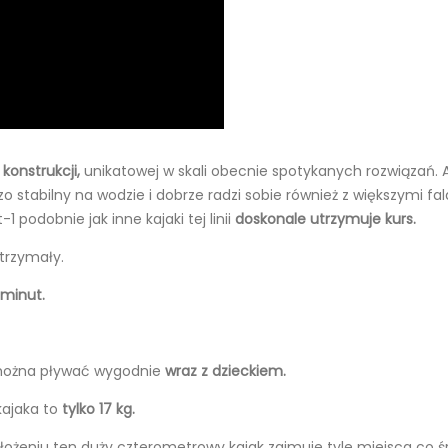
konstrukcji,
unikatowej w skali obecnie spotykanych rozwiązań. 
dzo stabilny na wodzie i dobrze radzi sobie również z większymi
podobnie jak inne kajaki tej linii
doskonale utrzymuje kurs.
ytrzymały.
 minut.
 można pływać wygodnie
wraz z dzieckiem.
kajaka to
tylko 17 kg.
złożeniu ten duży czterometrowy kajak zajmuje tyle miejsca co śr