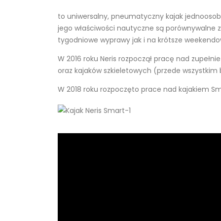
to uniwersalny, pneumatyczny kajak jednoosobo
jego właściwości nautyczne są porównywalne z
tygodniowe wyprawy jak i na krótsze weekendow
W 2016 roku Neris rozpoczął pracę nad zupełni
oraz kajaków szkieletowych (przede wszystkim
W 2018 roku rozpoczęto prace nad kajakiem Smar