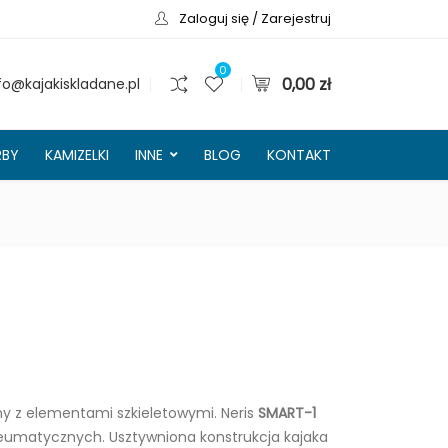
Zaloguj się / Zarejestruj
0
0,00
zł
fo@kajakiskladane.pl
RBY
KAMIZELKI
INNE
BLOG
KONTAKT
 z elementami szkieletowymi. Neris
SMART-1
neumatycznych. Usztywniona konstrukcja kajaka