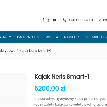
+48 600 747 161
in
AJAKI
PACKRAFTY
WIOSŁA
NAMIOTY
PLECAKI I TO
hybrydowe
Kajak Neris Smart-1
Kajak Neris Smart-1
5200,00
zł
Uniwersalny,
hybrydowy
kajak pneumatyczny
łączy zalety kajaków szkieletowych oraz p