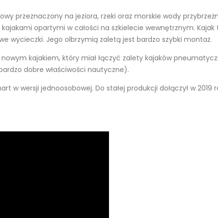
wy przeznaczony na jeziora, rzeki oraz morskie wody przybrzeżn
 kajakami opartymi w całości na szkielecie wewnętrznym. Kajak
e wycieczki. Jego olbrzymią zaletą jest bardzo szybki montaż.
e nowym kajakiem, który miał łączyć zalety kajaków pneumatycz
 bardzo dobre właściwości nautyczne).
t w wersji jednoosobowej. Do stałej produkcji dołączył w 2019 r