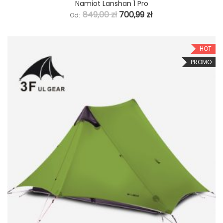
Namiot Lanshan 1 Pro
849,00
zł
700,99
zł
Od:
HOT
PROMO