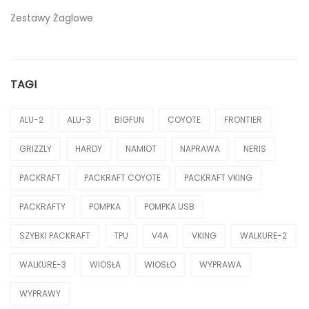
Zestawy Żaglowe
TAGI
ALU-2
ALU-3
BIGFUN
COYOTE
FRONTIER
GRIZZLY
HARDY
NAMIOT
NAPRAWA
NERIS
PACKRAFT
PACKRAFT COYOTE
PACKRAFT VKING
PACKRAFTY
POMPKA
POMPKA USB
SZYBKI PACKRAFT
TPU
V4A
VKING
WALKURE-2
WALKURE-3
WIOSŁA
WIOSŁO
WYPRAWA
WYPRAWY