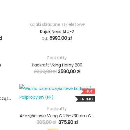
Kajaki składane szkieletowe
HOT
HOT
Kajak Neris ALU-2
PROMO
zł
5990,00
zł
Od:
Packrafty
HOT
HOT
s
Packraft Vking Hardy 280
PROMO
PROMO
3800,00
zł
3580,00
zł
HOT
HOT
2w1 wiosło kajak/kanu Vking 6-częściowe
PROMO
Packrafty
4-częściowe Vking C 215-230 cm Carbon/FG/PP
385,00
zł
375,90
zł