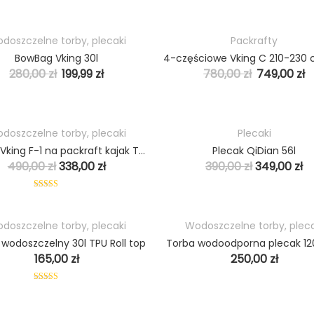
doszczelne torby, plecaki
Packrafty
HOT
BowBag Vking 30l
PROMO
280,00
zł
199,99
zł
780,00
zł
749,00
zł
doszczelne torby, plecaki
Plecaki
HOT
Plecak Vking F-1 na packraft kajak TPU 60-80l
Plecak QiDian 56l
PROMO
490,00
zł
338,00
zł
390,00
zł
349,00
zł
Oceniono
4.60
na 5
doszczelne torby, plecaki
Wodoszczelne torby, pleca
HOT
 wodoszczelny 30l TPU Roll top
Torba wodoodporna plecak 12
165,00
zł
250,00
zł
Oceniono
5.00
na 5