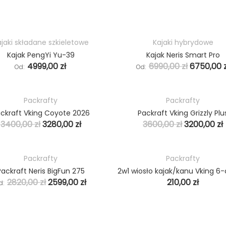
jaki składane szkieletowe
Kajaki hybrydowe
HOT
Kajak PengYi Yu-39
Kajak Neris Smart Pro
4999,00
zł
6990,00
zł
6750,00
Od:
Od:
Packrafty
Packrafty
HOT
ckraft Vking Coyote 2026
Packraft Vking Grizzly Plu
PROMO
3400,00
zł
3280,00
zł
3600,00
zł
3200,00
zł
Packrafty
Packrafty
HOT
Packraft Neris BigFun 275
PROMO
2820,00
zł
2599,00
zł
210,00
zł
d: