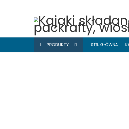
PRODUKTY
STR. GŁÓWNA
K