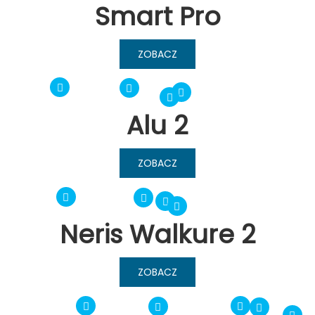
Smart Pro
ZOBACZ
Alu 2
ZOBACZ
Neris Walkure 2
ZOBACZ