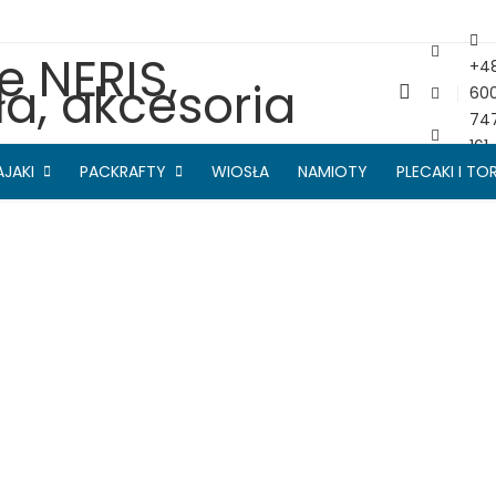
+4
60
74
161
AJAKI
PACKRAFTY
WIOSŁA
NAMIOTY
PLECAKI I TO