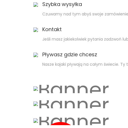
Szybka wysyłka
Czuwamy nad tym abyś swoje zamówienie ot
Kontakt
Jeśli masz jakiekolwiek pytania zadzwoń lub
Pływasz gdzie chcesz
Nasze kajaki pływają na całym świecie. Ty 
KAJAKI SKŁADANE
HYBRYDOWE
ABSOLUTNIE BEZ KOMPLEKSÓW
ZABIERZ JE WSZĘDZIE
ZOBACZ