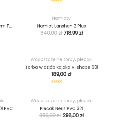
Oceniono
5.00
na 5
Namioty
HOT
HOT
4-częściowe Vking C 210-230 cm Full Carbon Pełen Karbon
Namiot Lanshan 2 Plus
PROMO
PROMO
840,00
zł
718,99
zł
Wodoszczelne torby, plecaki
PROMO
HOT
Torba w dziób kajaka V-shape 60l
189,00
zł
Oceniono
5.00
na 5
ki
Wodoszczelne torby, plecaki
HOT
0l PVC
Plecak Neris PVC 32l
PROMO
350,00
zł
298,00
zł