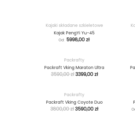
ZOBACZ!
ZOBACZ
PACKRAFTY
Kajaki składane szkieletowe
Ka
HOT
Kajak PengYi Yu-45
5998,00
zł
Od:
ZOBACZ
Packrafty
HOT
Packraft Vking Maraton Ultra
Pa
PROMO
3590,00
zł
3399,00
zł
Packrafty
HOT
Packraft Vking Coyote Duo
PROMO
3800,00
zł
3590,00
zł
O