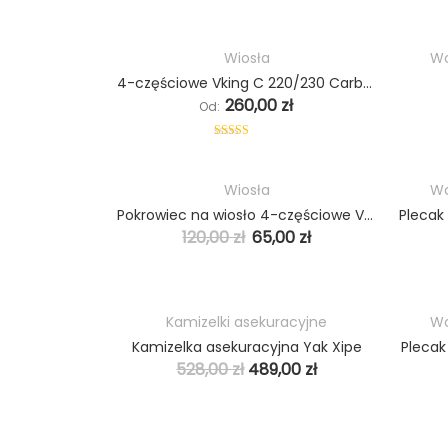
Wiosła
Wo
4-częściowe Vking C 220/230 Carbon/PP/FG
260,00
zł
Od:
Oceniono
5.00
na 5
Wiosła
Wo
PROMO
Pokrowiec na wiosło 4-częściowe Vking
120,00
zł
65,00
zł
Kamizelki asekuracyjne
Wo
PROMO
Kamizelka asekuracyjna Yak Xipe
Plecak
528,00
zł
489,00
zł