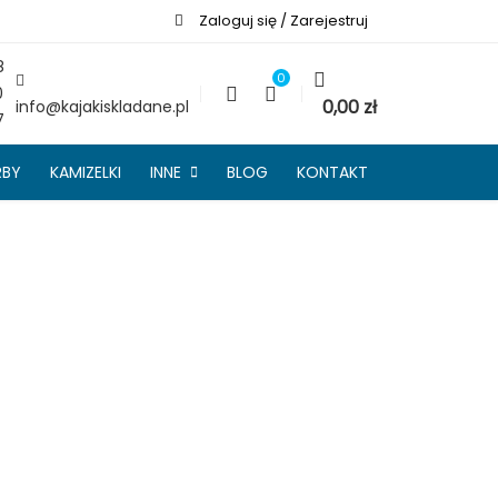
Zaloguj się / Zarejestruj
8
0
0
0,00
zł
info@kajakiskladane.pl
7
RBY
KAMIZELKI
INNE
BLOG
KONTAKT