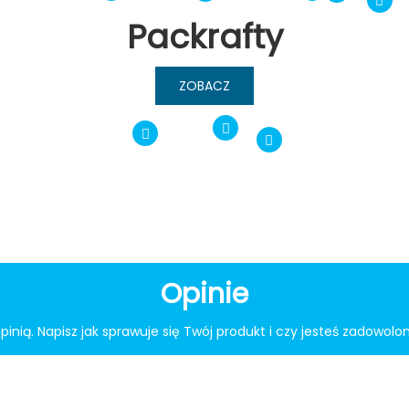
Packrafty
ZOBACZ
Opinie
opinią. Napisz jak sprawuje się Twój produkt i czy jesteś zadowolo