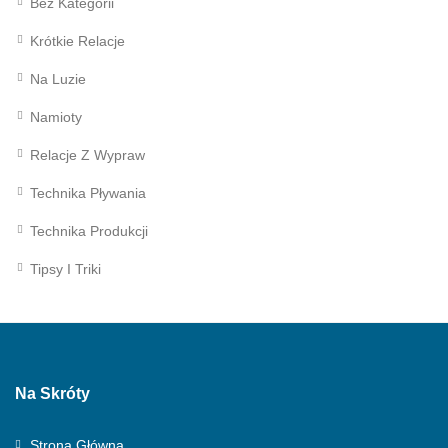
Bez Kategorii
Krótkie Relacje
Na Luzie
Namioty
Relacje Z Wypraw
Technika Pływania
Technika Produkcji
Tipsy I Triki
Na Skróty
Strona Główna