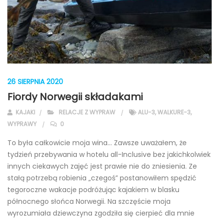
26 SIERPNIA 2020
Fiordy Norwegii składakami
KAJAKI
RELACJE Z WYPRAW
ALU-3
,
WALKURE-3
,
WYPRAWY
0
To była całkowicie moja wina… Zawsze uważałem, że
tydzień przebywania w hotelu all-Inclusive bez jakichkolwiek
innych ciekawych zajęć jest prawie nie do zniesienia. Ze
stałą potrzebą robienia „czegoś” postanowiłem spędzić
tegoroczne wakacje podróżując kajakiem w blasku
północnego słońca Norwegii. Na szczęście moja
wyrozumiała dziewczyna zgodziła się cierpieć dla mnie